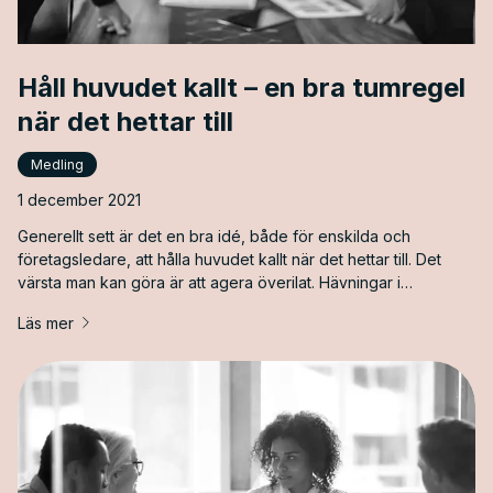
Håll huvudet kallt – en bra tumregel
när det hettar till
Medling
1 december 2021
Generellt sett är det en bra idé, både för enskilda och
företagsledare, att hålla huvudet kallt när det hettar till. Det
värsta man kan göra är att agera överilat. Hävningar i
synnerhet är rättshandlingar där det inte skadar att vara
Läs mer
återhållsam.