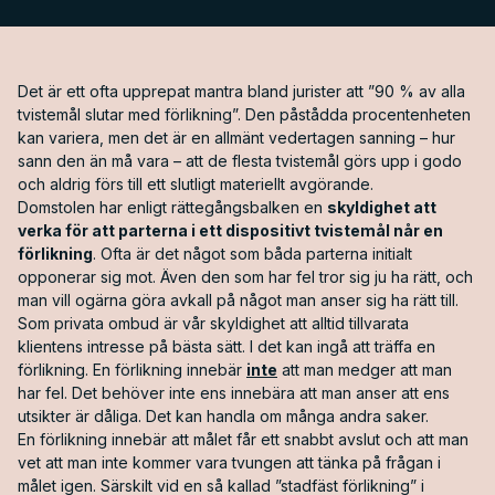
Det är ett ofta upprepat mantra bland jurister att ”90 % av alla
tvistemål slutar med förlikning”. Den påstådda procentenheten
kan variera, men det är en allmänt vedertagen sanning – hur
sann den än må vara – att de flesta tvistemål görs upp i godo
och aldrig förs till ett slutligt materiellt avgörande.
Domstolen har enligt rättegångsbalken en
skyldighet att
verka för att parterna i ett dispositivt tvistemål når en
förlikning
. Ofta är det något som båda parterna initialt
opponerar sig mot. Även den som har fel tror sig ju ha rätt, och
man vill ogärna göra avkall på något man anser sig ha rätt till.
Som privata ombud är vår skyldighet att alltid tillvarata
klientens intresse på bästa sätt. I det kan ingå att träffa en
förlikning. En förlikning innebär
inte
att man medger att man
har fel. Det behöver inte ens innebära att man anser att ens
utsikter är dåliga. Det kan handla om många andra saker.
En förlikning innebär att målet får ett snabbt avslut och att man
vet att man inte kommer vara tvungen att tänka på frågan i
målet igen. Särskilt vid en så kallad ”stadfäst förlikning” i