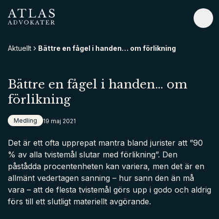
Hoppa
till
Atlas Advokater
Väx
huvudinnehåll
Aktuellt
Bättre en fågel i handen… om förlikning
Bättre en fågel i handen… om
förlikning
Medling
19 maj 2021
Det är ett ofta upprepat mantra bland jurister att ”90
% av alla tvistemål slutar med förlikning”. Den
påstådda procentenheten kan variera, men det är en
allmänt vedertagen sanning – hur sann den än må
vara – att de flesta tvistemål görs upp i godo och aldrig
förs till ett slutligt materiellt avgörande.