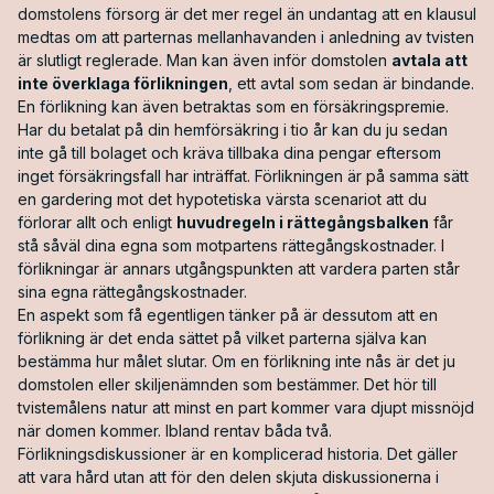
domstolens försorg är det mer regel än undantag att en klausul
medtas om att parternas mellanhavanden i anledning av tvisten
är slutligt reglerade. Man kan även inför domstolen
avtala att
inte överklaga förlikningen
, ett avtal som sedan är bindande.
En förlikning kan även betraktas som en försäkringspremie.
Har du betalat på din hemförsäkring i tio år kan du ju sedan
inte gå till bolaget och kräva tillbaka dina pengar eftersom
inget försäkringsfall har inträffat. Förlikningen är på samma sätt
en gardering mot det hypotetiska värsta scenariot att du
förlorar allt och enligt
huvudregeln i rättegångsbalken
får
stå såväl dina egna som motpartens rättegångskostnader. I
förlikningar är annars utgångspunkten att vardera parten står
sina egna rättegångskostnader.
En aspekt som få egentligen tänker på är dessutom att en
förlikning är det enda sättet på vilket parterna själva kan
bestämma hur målet slutar. Om en förlikning inte nås är det ju
domstolen eller skiljenämnden som bestämmer. Det hör till
tvistemålens natur att minst en part kommer vara djupt missnöjd
när domen kommer. Ibland rentav båda två.
Förlikningsdiskussioner är en komplicerad historia. Det gäller
att vara hård utan att för den delen skjuta diskussionerna i