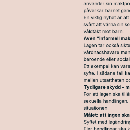
använder sin maktpos
påverkar barnet geno
En viktig nyhet är at
svårt att värna sin s
våldtäkt mot barn.
Även “informell ma
Lagen tar också sikt
vårdnadshavare men 
beroende eller social 
Ett exempel kan vara
syfte. I sådana fall 
mellan utsattheten o
Tydligare skydd – 
För att lagen ska ti
sexuella handlingen. 
situationen.
Målet: att ingen ska
Syftet med lagändring
Fler handlingar ska 