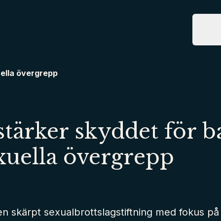
Tjänste
T
uella övergrepp
stärker skyddet för b
xuella övergrepp
en skärpt sexualbrottslagstiftning med fokus på 