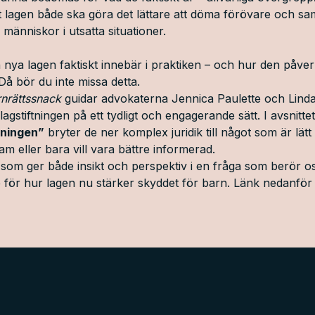
 lagen både ska göra det lättare att döma förövare och sam
 människor i utsatta situationer.
n nya lagen faktiskt innebär i praktiken – och hur den påve
 Då bör du inte missa detta.
rnrättssnack
guidar advokaterna Jennica Paulette och Lind
agstiftningen på ett tydligt och engagerande sätt. I avsnitte
tningen”
bryter de ner komplex juridik till något som är lätt at
m eller bara vill vara bättre informerad.
t som ger både insikt och perspektiv i en fråga som berör os
 för hur lagen nu stärker skyddet för barn. Länk nedanför 