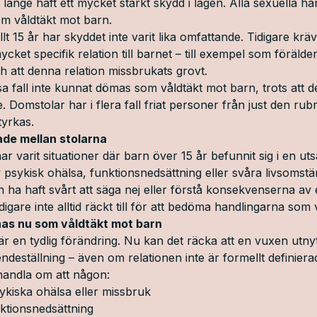
länge haft ett mycket starkt skydd i lagen. Alla sexuella h
m våldtäkt mot barn.
t 15 år har skyddet inte varit lika omfattande. Tidigare kräv
ket specifik relation till barnet – till exempel som förälder
 att denna relation missbrukats grovt.
vissa fall inte kunnat dömas som våldtäkt mot barn, trots att de
. Domstolar har i flera fall friat personer från just den ru
tyrkas.
de mellan stolarna
ar varit situationer där barn över 15 år befunnit sig i en utsat
psykisk ohälsa, funktionsnedsättning eller svåra livsomstä
n ha haft svårt att säga nej eller förstå konsekvenserna av 
idigare inte alltid räckt till för att bedöma handlingarna som
knas nu som våldtäkt mot barn
 en tydlig förändring. Nu kan det räcka att en vuxen utnyt
ndeställning – även om relationen inte är formellt definiera
 handla om att någon:
sykiska ohälsa eller missbruk
nktionsnedsättning