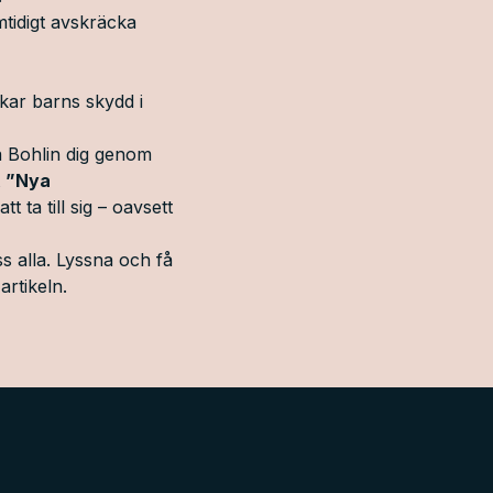
tidigt avskräcka
rkar barns skydd i
a Bohlin dig genom
t
”Nya
t ta till sig – oavsett
s alla. Lyssna och få
artikeln.