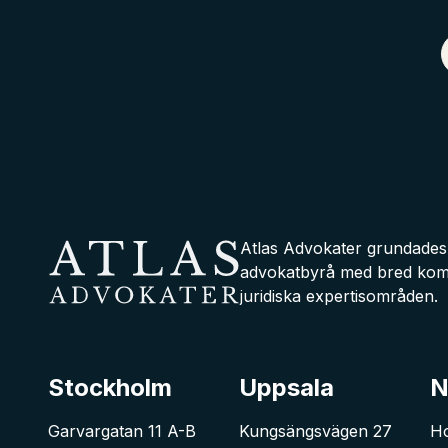
Atlas Advokater grundades 2
advokatbyrå med bred komp
juridiska expertisområden.
Atlas Advokater
Stockholm
Uppsala
N
Garvargatan 11 A-B
Kungsängsvägen 27
Ho