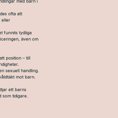
andlingar med barn i
des ofta att
 eller
t funnits tydliga
briceringen, även om
t position – till
ndigheter.
en sexuell handling.
 våldtäkt mot barn.
tjar ett barns
d som tidigare.