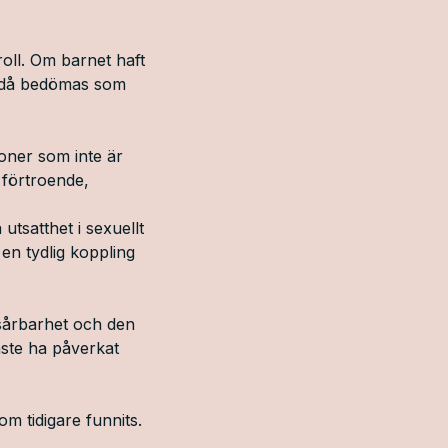
roll. Om barnet haft
 ändå bedömas som
oner som inte är
 förtroende,
tsatthet i sexuellt
en tydlig koppling
 sårbarhet och den
måste ha påverkat
om tidigare funnits.
.