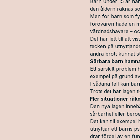
Barn under 15 år har 
den åldern räknas so
Men för barn som fyll
förövaren hade en myc
vårdnadshavare – och
Det har lett till att 
tecken på utnyttjande
andra brott kunnat s
Sårbara barn hamna
Ett särskilt problem h
exempel på grund av 
I sådana fall kan bar
Trots det har lagen t
Fler situationer rä
Den nya lagen innebär
sårbarhet eller beroe
Det kan till exempel
utnyttjar ett barns p
drar fördel av en fu