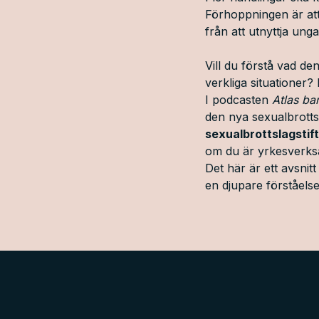
Förhoppningen är att
från att utnyttja unga
Vill du förstå vad de
verkliga situationer?
I podcasten
Atlas ba
den nya sexualbrottsl
sexualbrottslagstif
om du är yrkesverksa
Det här är ett avsnit
en djupare förståelse