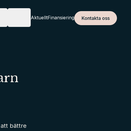
r
Om oss
Aktuellt
Finansiering
Kontakta oss
JÄNSTER
OM OSS
arn
att bättre