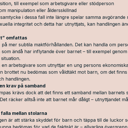
ition, till exempel som arbetsgivare eller stödperson
m manipulation eller åldersskillnad
t samtycke i dessa fall inte längre spelar samma avgörande 
exuella integritet och detta har utnyttjats, kan handlingen
kt” omfattas
e på mer subtila maktförhållanden. Det kan handla om pers
som ändå har inflytande över barnet – till exempel genom
situation.
 en arbetsgivare som utnyttjar en ung persons ekonomiska u
kan brottet nu bedömas som våldtäkt mot barn, om det finns 
ch handlingen.
men krav på samband
llämpas krävs dock att det finns ett samband mellan barnets
Det räcker alltså inte att barnet mår dåligt – utnyttjandet 
 falla mellan stolarna
en är att stärka skyddet för barn och täppa till de luckor s
kunna bedömas för vad de faktiskt är – allvarliga övergrepp