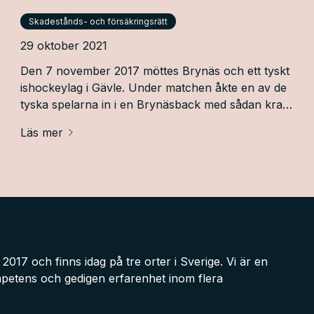
Skadestånds- och försäkringsrätt
29 oktober 2021
Den 7 november 2017 möttes Brynäs och ett tyskt
ishockeylag i Gävle. Under matchen åkte en av de
tyska spelarna in i en Brynäsback med sådan kraft
att denne fick avsluta karriären på grund av
Läs mer
skadorna han fick.
017 och finns idag på tre orter i Sverige. Vi är en
etens och gedigen erfarenhet inom flera