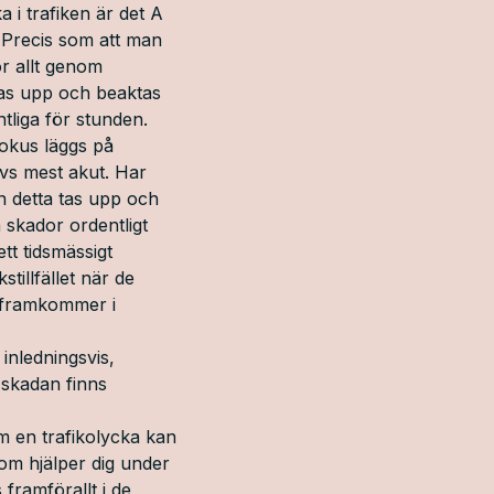
 i trafiken är det A
. Precis som att man
r allt genom
 tas upp och beaktas
liga för stunden.
fokus läggs på
evs mest akut. Har
en detta tas upp och
a skador ordentligt
tt tidsmässigt
illfället när de
m framkommer i
 inledningsvis,
t skadan finns
om en trafikolycka kan
som hjälper dig under
framförallt i de