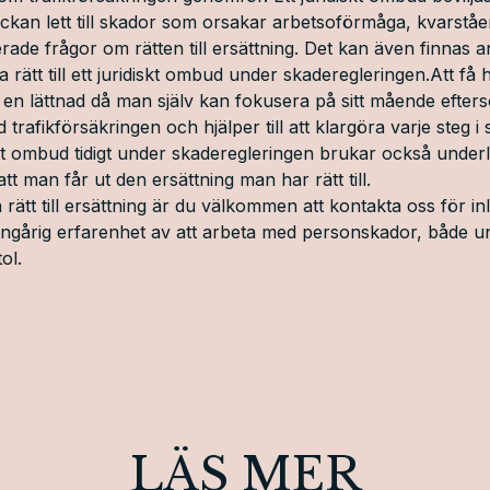
yckan lett till skador som orsakar arbetsoförmåga, kvarståe
rade frågor om rätten till ersättning. Det kan även finnas
rätt till ett juridiskt ombud under skaderegleringen.Att få hj
en lättnad då man själv kan fokusera på sitt mående efte
trafikförsäkringen och hjälper till att klargöra varje steg i
iskt ombud tidigt under skaderegleringen brukar också underl
tt man får ut den ersättning man har rätt till.
rätt till ersättning är du välkommen att
kontakta oss
för in
ångårig erfarenhet av att arbeta med personskador, både u
ol.
LÄS MER