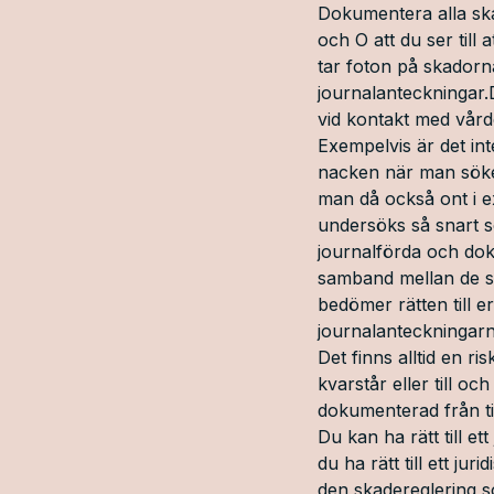
Dokumentera alla ska
och O att du ser till
tar foton på skador
journalanteckningar.D
vid kontakt med vård
Exempelvis är det int
nacken när man söker
man då också ont i ex
undersöks så snart som
journalförda och doku
samband mellan de sk
bedömer rätten till 
journalanteckningarn
Det finns alltid en ri
kvarstår eller till oc
dokumenterad från t
Du kan ha rätt till e
du ha rätt till ett j
den skadereglering so