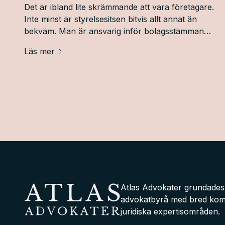
Det är ibland lite skrämmande att vara företagare.
Inte minst är styrelsesitsen bitvis allt annat än
bekväm. Man är ansvarig inför bolagsstämman
och om det vill sig riktigt illa kan
Läs mer
skadeståndsanspråk riktas mot en för vad man har
gjort i bolagets namn.
Atlas Advokater grundades 2
advokatbyrå med bred komp
juridiska expertisområden.
Atlas Advokater