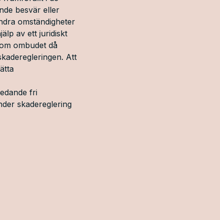
nde besvär eller
 andra omständigheter
älp av ett juridiskt
rsom ombudet då
 skaderegleringen. Att
ätta
ledande fri
nder skadereglering