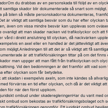
dorOm du drabbas av en personskada till följd av en olycka
 att samtliga skador blir dokumenterade så snart som möjligt
na på bilen så måste personskadorna dokumenteras, framfö
et är viktigt att samtliga besvär som du har efter olyckan
en, även om vissa mindre besvär kan upplevas som oväsent
e ovanligt att man skadar nacken vid trafikolyckor och att 
 vård i direkt anslutning till olyckan, då nackvärken uppl
empelvis en axel eller en handled är det jätteviktigt att äv
 möjligt.Anledningen till att det är så viktigt att få samtlig
menterade är att trafikförsäkringen tittar på om det finns e
ador man uppger att man fått från trafikolyckan och olyckst
ersättning. Vid den bedömningen är det framför allt vad so
a efter olyckan som får betydelse.
sk att skadan i exempelvis axeln, som inte kändes så allvarlig
h med förvärras en tid efter olyckan, och då är det viktigt at
iden för när den först uppkom.
tt juridiskt ombud under skaderegleringenHar du varit med 
uridiskt ombud som bekostas av trafikförsäkringsbolaget och 
m trafikförsäkringen genomför. Ett juridiskt ombud beviljas 