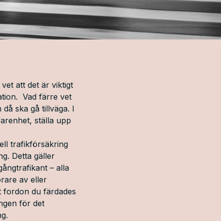
t att det är viktigt
ation. Vad färre vet
å ska gå tillväga. I
arenhet, ställa upp
ell trafikförsäkring
ng. Detta gäller
ångtrafikant – alla
rare av eller
et fordon du färdades
ingen för det
ng.