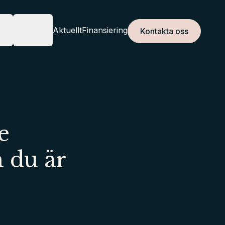
r
Om oss
Aktuellt
Finansiering
Kontakta oss
JÄNSTER
OM OSS
e
m du är