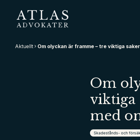
Hoppa
till
huvudinnehåll
Atlas Advokater
Aktuellt
Om olyckan är framme – tre viktiga saker
Om oly
viktiga
med om
Skadestånds- och försäk