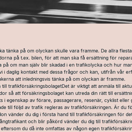
 tänka på om olyckan skulle vara framme. De allra flesta ve
rna på t.ex. bilen, för att man ska få ersättning för repar
på om man själv blir skadad i en trafikolycka och hur man d
 i daglig kontakt med dessa frågor och kan, utifrån vår erf
sakerna att inledningsvis tänka på om olyckan är framme.
l trafikförsäkringsbolagetDet är viktigt att anmäla till aktu
or så att försäkringsbolaget kan utreda din rätt till ersättni
 i egenskap av förare, passagerare, resenär, cyklist eller g
 till följd av trafik regleras av trafikförsäkringen. Är du fö
don vänder du dig i första hand till trafikförsäkringen för d
 gångtrafikant och blir påkörd vänder du dig till trafikförsäkr
eftersom du då inte omfattas av någon egen trafikförsäkri