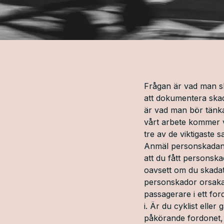
Frågan är vad man ska
att dokumentera skado
är vad man bör tänka 
vårt arbete kommer vi
tre av de viktigaste 
Anmäl personskadan til
att du fått personskad
oavsett om du skadats
personskador orsakade
passagerare i ett for
i. Är du cyklist eller
påkörande fordonet, 