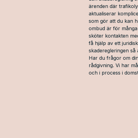
ärenden där trafikol
aktualiserar komplice
som gör att du kan ha 
ombud är för många 
sköter kontakten med 
få hjälp av ett jurid
skaderegleringen så a
Har du frågor om din 
rådgivning. Vi har m
och i process i domst