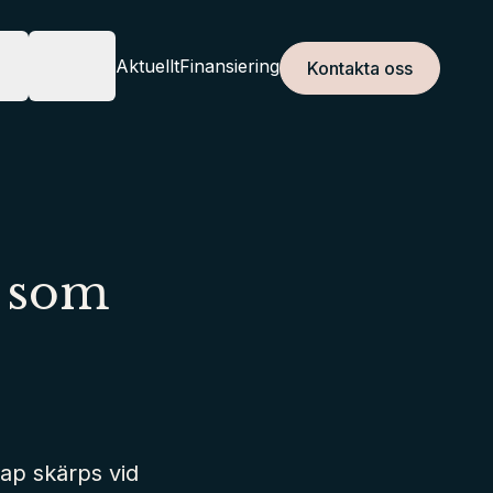
r
Om oss
Aktuellt
Finansiering
Kontakta oss
JÄNSTER
OM OSS
t som
kap skärps vid