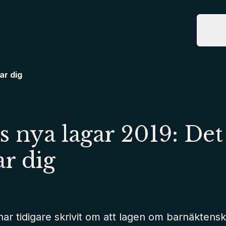
Tjänste
T
ar dig
s nya lagar 2019: De
r dig
har tidigare skrivit om att lagen om barnäktens