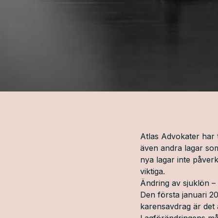
Atlas Advokater har t
även andra lagar som 
nya lagar inte påver
viktiga.
Ändring av sjuklön –
Den första januari 2
karensavdrag är det
Lagförändringens mål