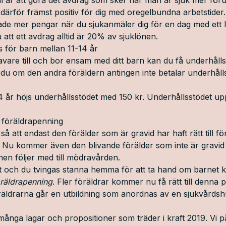
därför främst positiv för dig med oregelbundna arbetstide
rade mer pengar när du sjukanmäler dig för en dag med ett
att ett avdrag alltid är 20% av sjuklönen.
s för barn mellan 11-14 år
are till och bor ensam med ditt barn kan du få underhålls
 du om den andra föräldern antingen inte betalar underhålls
4 år höjs underhållsstödet med 150 kr. Underhållsstödet up
 föräldrapenning
 så att endast den förälder som är gravid har haft rätt till f
 Nu kommer även den blivande förälder som inte är gravid ha
en följer med till mödravården.
kt och du tvingas stanna hemma för att ta hand om barnet kan
 föräldrapenning
. Fler föräldrar kommer nu få rätt till denn
öräldrarna går en utbildning som anordnas av en sjukvård
 många lagar och propositioner som träder i kraft 2019. Vi 