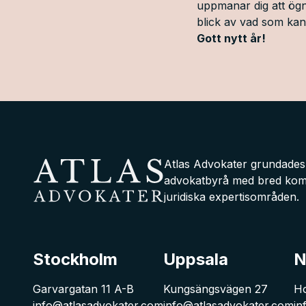
uppmanar dig att ögn
blick av vad som kan
Gott nytt år!
Atlas Advokater grundades 2
advokatbyrå med bred komp
juridiska expertisområden.
Atlas Advokater
Stockholm
Uppsala
N
Garvargatan 11 A-B
Kungsängsvägen 27
Ho
info@atlasadvokater.com
info@atlasadvokater.com
in