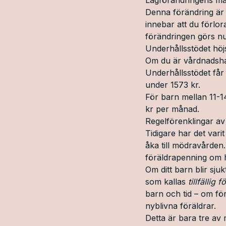
Denna förändring är 
innebar att du förlo
förändringen görs nu 
Underhållsstödet höj
Om du är vårdnadshav
Underhållsstödet får
under 1573 kr.
För barn mellan 11-1
kr per månad.
Regelförenklingar av
Tidigare har det varit
åka till mödravården.
föräldrapenning om h
Om ditt barn blir sju
som kallas
tillfällig
barn och tid – om f
nyblivna föräldrar.
Detta är bara tre av