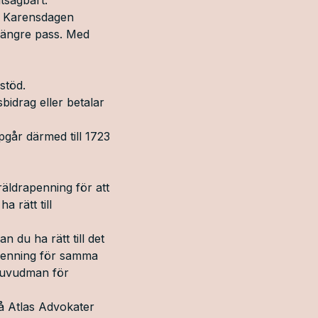
r. Karensdagen
 längre pass. Med
stöd.
bidrag eller betalar
pgår därmed till 1723
öräldrapenning för att
 rätt till
 du ha rätt till det
a penning för samma
shuvudman för
på Atlas Advokater