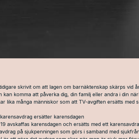
idigare skrivit om att
lagen om barnäktenskap skärps
vid år
kan komma att påverka dig, din familj eller andra i din när
kar lika många människor som att TV-avgiften ersätts med s
 karensavdrag ersätter karensdagen
019 avskaffas karensdagen och ersätts med ett karensavdr
 avdrag på sjukpenningen som görs i samband med sjukfrå
 är att göra det avdrag som sker när man är sjuk mer föru