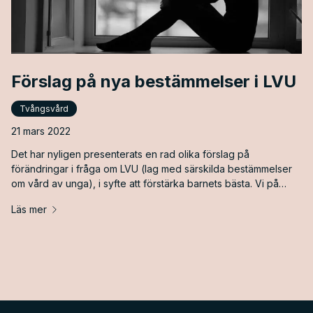
Förslag på nya bestämmelser i LVU
Tvångsvård
21 mars 2022
Det har nyligen presenterats en rad olika förslag på
förändringar i fråga om LVU (lag med särskilda bestämmelser
om vård av unga), i syfte att förstärka barnets bästa. Vi på
Atlas Advokater anser att dessa förslag är mycket
Läs mer
efterlängtade och kommer att ge barnen ett förstärkt skydd.