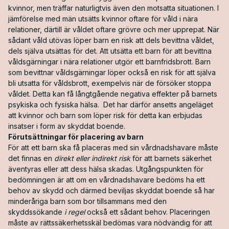
kvinnor, men träffar naturligtvis även den motsatta situationen. I
jämförelse med män utsätts kvinnor oftare för våld i nära
relationer, därtill är våldet oftare grövre och mer upprepat. När
sådant våld utövas löper barn en risk att dels bevittna våldet,
dels själva utsättas för det. Att utsätta ett barn för att bevittna
våldsgärningar i nära relationer utgör ett barnfridsbrott. Barn
som bevittnar våldsgärningar löper också en risk för att själva
bli utsatta för våldsbrott, exempelvis när de försöker stoppa
våldet. Detta kan få långtgående negativa effekter på barnets
psykiska och fysiska hälsa. Det har därför ansetts angeläget
att kvinnor och barn som löper risk för detta kan erbjudas
insatser i form av skyddat boende.
Förutsättningar för placering av barn
För att ett barn ska få placeras med sin vårdnadshavare måste
det finnas en
direkt eller indirekt risk
för att barnets säkerhet
äventyras eller att dess hälsa skadas. Utgångspunkten för
bedömningen är att om en vårdnadshavare bedöms ha ett
behov av skydd och därmed beviljas skyddat boende så har
minderåriga barn som bor tillsammans med den
skyddssökande
i regel
också ett sådant behov. Placeringen
måste av rättssäkerhetsskäl bedömas vara nödvändig för att