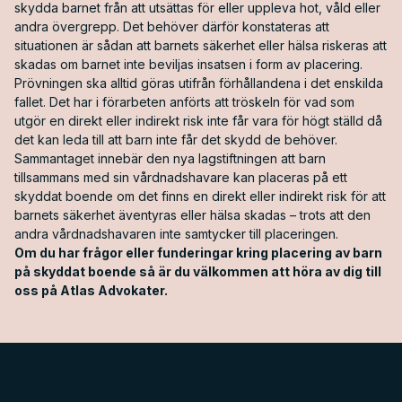
skydda barnet från att utsättas för eller uppleva hot, våld eller
andra övergrepp. Det behöver därför konstateras att
situationen är sådan att barnets säkerhet eller hälsa riskeras att
skadas om barnet inte beviljas insatsen i form av placering.
Prövningen ska alltid göras utifrån förhållandena i det enskilda
fallet. Det har i förarbeten anförts att tröskeln för vad som
utgör en direkt eller indirekt risk inte får vara för högt ställd då
det kan leda till att barn inte får det skydd de behöver.
Sammantaget innebär den nya lagstiftningen att barn
tillsammans med sin vårdnadshavare kan placeras på ett
skyddat boende om det finns en direkt eller indirekt risk för att
barnets säkerhet äventyras eller hälsa skadas – trots att den
andra vårdnadshavaren inte samtycker till placeringen.
Om du har frågor eller funderingar kring placering av barn
på skyddat boende så är du välkommen att höra av dig till
oss på Atlas Advokater.