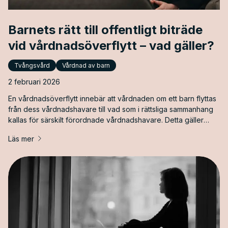
Barnets rätt till offentligt biträde
vid vårdnadsöverflytt – vad gäller?
Tvångsvård
Vårdnad av barn
2 februari 2026
En vårdnadsöverflytt innebär att vårdnaden om ett barn flyttas
från dess vårdnadshavare till vad som i rättsliga sammanhang
kallas för särskilt förordnade vårdnadshavare. Detta gäller
barn som är placerade enligt socialtjänstlagen och lagen med
Läs mer
särskilda bestämmelser om vård av unga (LVU). När ett barn
som varit placerad i samma familjehem, enligt socialtjänstlagen
eller LVU, under två år från det att placeringen verkställdes
ska socialnämnden särskilt överväga om det finns skäl att
ansöka om överflyttning av vårdnaden.