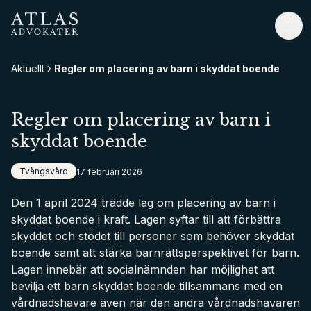
Hoppa
till
Atlas Advokater
Väx
huvudinnehåll
Aktuellt
Regler om placering av barn i skyddat boende
Regler om placering av barn i
skyddat boende
Tvångsvård
17 februari 2026
Den 1 april 2024 trädde lag om placering av barn i
skyddat boende i kraft. Lagen syftar till att förbättra
skyddet och stödet till personer som behöver skyddat
boende samt att stärka barnrättsperspektivet för barn.
Lagen innebär att socialnämnden har möjlighet att
bevilja ett barn skyddat boende tillsammans med en
vårdnadshavare även när den andra vårdnadshavaren