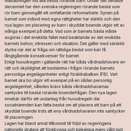
målsättningen vid alla beslut rörande barn. Under det senaste
decenniet har den svenska regleringen rörande beslut som
rör barn genomgått ett omfattande reformarbete. Synen på
barnet som individ med egna rättigheter har stärkts och den
nya lagen om placering av barn i skyddat boende utgör ett av
många exempel på detta. Vad som är barnets bästa måste
avgöras i det enskilda fallet med beaktande av det enskilda
barnets behov, intressen och situation. Det gäller med särskild
styrka när det är fråga om rättsliga beslut som kan få
långtgående konsekvenser för barnet.
Enligt huvudregeln i gällande rätt har båda vårdnadshavare en
rätt och skyldighet att bestämma i frågor rörande barnets
personliga angelägenheter enligt föräldrabalken (FB). Vart
barnet ska bo utgör ett exempel på en sådan personlig
angelägenhet, således krävs båda vårdnadshavarnas
samtycke till beslut rörande boendefrågan. Den nya lagen
innebär därför ett undantag från huvudregeln där
socialnämnden kan fatta beslut om att placera ett barn på ett
skyddat boende trots att ena vårdnadshavaren inte samtycker
till placeringen.
Lagen har bland annat tillkommit till följd av regeringens
nationella strategi att förebygga och bekämpa mäns våld mot