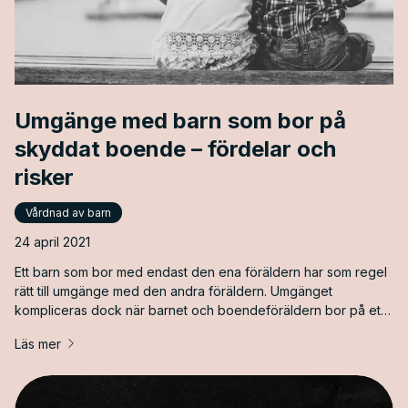
Umgänge med barn som bor på
skyddat boende – fördelar och
risker
Vårdnad av barn
24 april 2021
Ett barn som bor med endast den ena föräldern har som regel
rätt till umgänge med den andra föräldern. Umgänget
kompliceras dock när barnet och boendeföräldern bor på ett
skyddat boende. Ofta är anledningen till att de bor på skyddat
Läs mer
boende att det har förekommit hot eller liknande från den
andra föräldern. Umgänget försvåras ytterligare om barnet och
boendeföräldern dessutom har skyddade personuppgifter
och hemlig adress. Vem vad händer med barnets rätt till