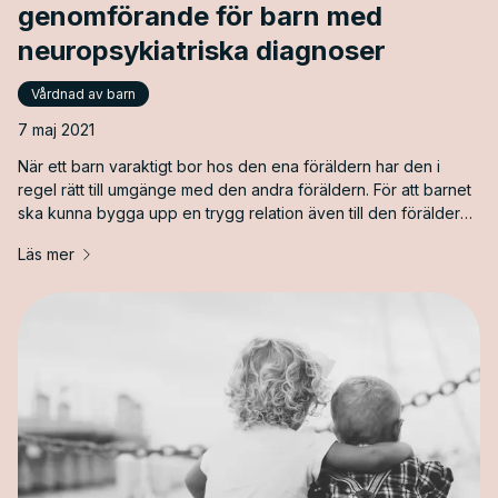
genomförande för barn med
neuropsykiatriska diagnoser
Vårdnad av barn
7 maj 2021
När ett barn varaktigt bor hos den ena föräldern har den i
regel rätt till umgänge med den andra föräldern. För att barnet
ska kunna bygga upp en trygg relation även till den förälder
den inte bor med är det viktigt att umgänget fungerar bra. För
Läs mer
barn med neuropsykiatriska diagnoser, såsom t.ex. ADHD eller
autism, kan ett sådant umgänge dock innebära särskilda
svårigheter. Många barn med sådana diagnoser har ett stort
behov av förutsebarhet, struktur och rutiner i sin vardag för att
må bra. Umgänget är i första hand till för barnet och det är
därför barnets intressen och behov som ska vara avgörande.