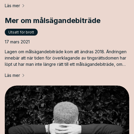
hänt paret.
Läs mer
Mer om målsägandebiträde
Utsatt för brott
17 mars 2021
Lagen om målsägandebiträde kom att ändras 2018. Ändringen
innebär att när tiden för överklagande av tingsrättsdomen har
löpt ut har man inte längre rätt till ett målsägandebiträde, om
inte rätten bedömer att det finns ett fortsatt behov av det.
Läs mer
Anledningen till den nya regeln tycks bero dels på
ekonomiska skäl, dels att man har bedömt att behovet av
biträde i högre instans ofta inte är särskilt stort.