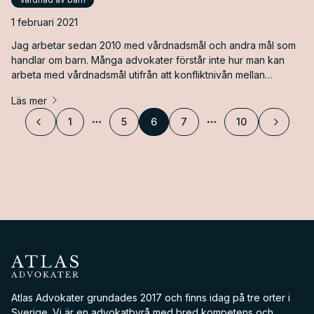
1 februari 2021
Jag arbetar sedan 2010 med vårdnadsmål och andra mål som
handlar om barn. Många advokater förstår inte hur man kan
arbeta med vårdnadsmål utifrån att konfliktnivån mellan
föräldrarna kan vara väldigt hög. Mitt måtto är att alltid försöka
Läs mer
hålla konfliktnivån nere så långt det går. Jag hjälper ofta mina
klienter att tänka hur man ska kommunicera med den andre
1
5
6
7
10
Föregående
Fler sidor
Fler sidor
Nästa
föräldern för att inte driva på konflikter, eftersom konflikter
skadar barnen och är oerhört påfrestande för föräldrarna.
Atlas Advokater
Atlas Advokater grundades 2017 och finns idag på tre orter i
Sverige. Vi är en advokatbyrå med bred kompetens och