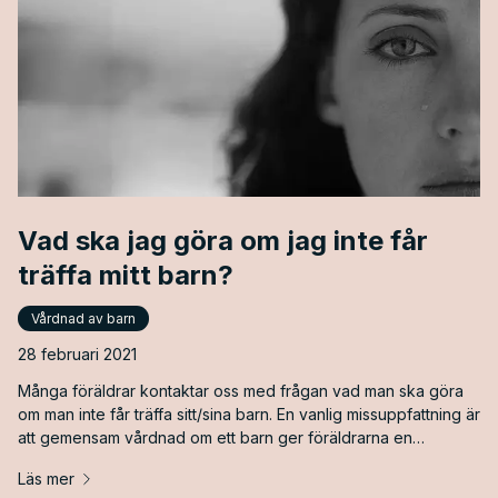
Vad ska jag göra om jag inte får
träffa mitt barn?
Vårdnad av barn
28 februari 2021
Många föräldrar kontaktar oss med frågan vad man ska göra
om man inte får träffa sitt/sina barn. En vanlig missuppfattning är
att gemensam vårdnad om ett barn ger föräldrarna en
automatisk rätt att ha barnet/en hos sig i lika stor omfattning. Så
Läs mer
är dock inte fallet.