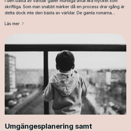
I den bästa av världar gäller muntliga avtal lika mycket som
skriftliga. Som man snabbt märker då en process drar igång är
detta dock inte den bästa av världar. De gamla romarna
myntade begreppet ”verba volant, scripta manent”; eller, ”ord
Läs mer
förflyga men skrifter består”. Det är mycket svårare att mot
motpartens nekande bevisa att ett muntligt avtal har ingåtts.
Motsatsvis är det mycket svårare att neka till att ett avtal ingåtts
när det finns ett skriftligt avtal med avtalsparternas
underskrifter i behörig ordning.
Umgängesplanering samt