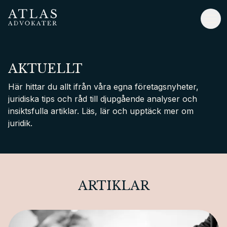
Hoppa
till
Atlas Advokater
Väx
huvudinnehåll
AKTUELLT
Här hittar du allt ifrån våra egna företagsnyheter,
juridiska tips och råd till djupgående analyser och
insiktsfulla artiklar. Läs, lär och upptäck mer om
juridik.
ARTIKLAR