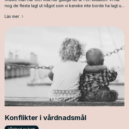
nog de flesta lagt ut något som vi kanske inte borde ha lagt ut.
Vad får en förälder egentligen lägga ut och hur är det med
Läs mer
samtycke från barn?
Konflikter i vårdnadsmål
Vårdnad av barn