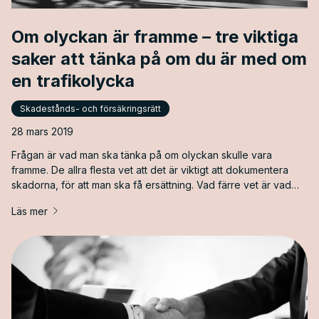
Om olyckan är framme – tre viktiga
saker att tänka på om du är med om
en trafikolycka
Skadestånds- och försäkringsrätt
28 mars 2019
Frågan är vad man ska tänka på om olyckan skulle vara
framme. De allra flesta vet att det är viktigt att dokumentera
skadorna, för att man ska få ersättning. Vad färre vet är vad
man bör tänka på om man själv blir skadad i en trafikolycka
Läs mer
och hur man då ska gå tillväga.