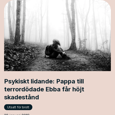
[&hellip;]
Psykiskt lidande: Pappa till
terrordödade Ebba får höjt
skadestånd
Utsatt för brott