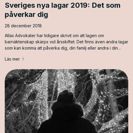
Sveriges nya lagar 2019: Det som
påverkar dig
28 december 2018
Atlas Advokater har tidigare skrivit om att lagen om
barnäktenskap skärps vid årsskiftet. Det finns även andra lagar
som kan komma att påverka dig, din familj eller andra i din
närhet. Trots att dessa nya lagar inte påverkar lika många
Läs mer
människor som att TV-avgiften ersätts med skatt, är lagarna
ändå viktiga. Ändring av sjuklön &#8211; [&hellip;]