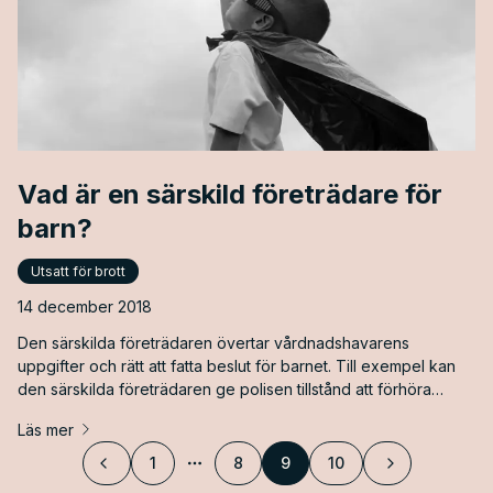
Vad är en särskild företrädare för
barn?
Utsatt för brott
14 december 2018
Den särskilda företrädaren övertar vårdnadshavarens
uppgifter och rätt att fatta beslut för barnet. Till exempel kan
den särskilda företrädaren ge polisen tillstånd att förhöra
barnet, eller besluta om barnet ska genomgå en
Läs mer
läkarundersökning. Personen har alltså inte i uppgift att väcka
åtal utan ska främst se till barnets bästa under förundersökning
1
8
9
10
Föregående
Fler sidor
Nästa
och rättegångsförfarande. Oftast är [&hellip;]