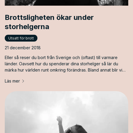
Brottsligheten ökar under
storhelgerna
Utsatt för brott
21 december 2018
Eller så reser du bort från Sverige och (oftast) till varmare
länder. Oavsett hur du spenderar dina storhelger så lär du
märka hur världen runt omkring förändras. Bland annat blir vi
både gladare och mer generösa. &nbsp;Under december
Läs mer
2017 samlade välgörenhetsorganisationen Unicef in hela 70
miljoner kronor, som matchades med 70 miljoner för en
totalsumma [&hellip;]