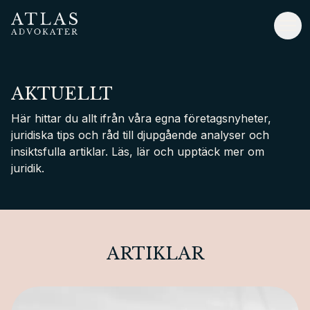
Hoppa
till
Atlas Advokater
Väx
huvudinnehåll
AKTUELLT
Här hittar du allt ifrån våra egna företagsnyheter,
juridiska tips och råd till djupgående analyser och
insiktsfulla artiklar. Läs, lär och upptäck mer om
juridik.
ARTIKLAR