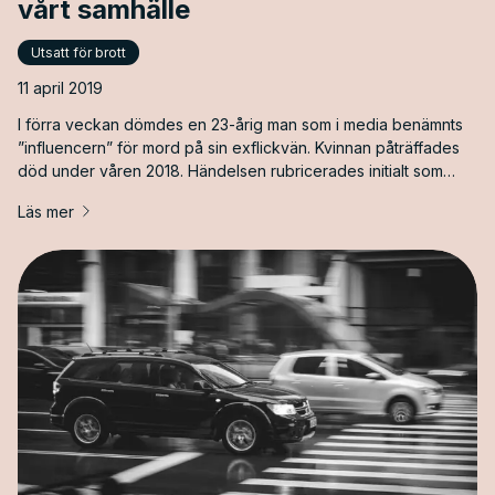
vårt samhälle
Utsatt för brott
11 april 2019
I förra veckan dömdes en 23-årig man som i media benämnts
”influencern” för mord på sin exflickvän. Kvinnan påträffades
död under våren 2018. Händelsen rubricerades initialt som
självmord men kom efter ett par dagar att omrubriceras till
Läs mer
mord efter att vänner och familj till offret tagit kontakt med
polisen med sina misstankar om att det [&hellip;]