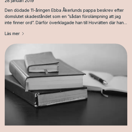
28 januari 2019
Den dödade 11-åringen Ebba Åkerlunds pappa beskrev efter
domslutet skadeståndet som en ”sådan förolämpning att jag
inte finner ord”. Därför överklagade han till Hovrätten där han
yrkade för 150&nbsp;000 kr för psykiskt lidande. Förra veckan
Läs mer
kom domen. Skadeståndet höjs med 40&nbsp;000 kr upp till
100&nbsp;000 totalt. Anledningen till att Hovrätten beviljar en
höjning av skadeståndet [&hellip;]