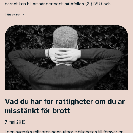
barnet kan bli omhändertaget: miljöfallen (2 §LVU) och
beteendefallen (3§ LVU). Eftersom LVU är en tvångslagstiftning
Läs mer
är ett omhändertagande enligt LVU förbehållet för de fall där
vård av barnet inte kan beredas på [&hellip;]
Vad du har för rättigheter om du är
misstänkt för brott
7 maj 2019
I den svenska rättsordningen utgör möjligheten till försvar en