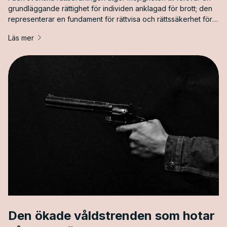
grundläggande rättighet för individen anklagad för brott; den
representerar en fundament för rättvisa och rättssäkerhet för
varje enskild person.
Läs mer
Den ökade våldstrenden som hotar