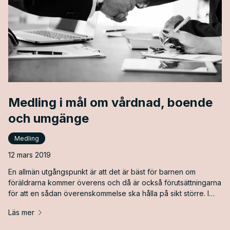
Medling i mål om vårdnad, boende
och umgänge
Medling
12 mars 2019
En allmän utgångspunkt är att det är bäst för barnen om
föräldrarna kommer överens och då är också förutsättningarna
för att en sådan överenskommelse ska hålla på sikt större. I
många mål om vårdnad, boende och umgänge av
Läs mer
gemensamma barn är konflikten mellan föräldrarna mycket
hög. Konflikten trappas ofta upp i samband med att den