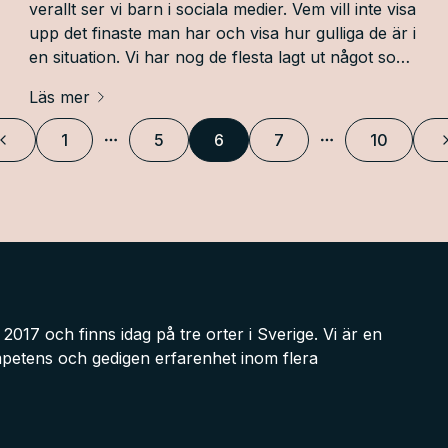
verallt ser vi barn i sociala medier. Vem vill inte visa
upp det finaste man har och visa hur gulliga de är i
en situation. Vi har nog de flesta lagt ut något som
vi kanske inte borde ha lagt ut. Vad får en förälder
Läs mer
egentligen lägga ut och hur är det med samtycke
från barn?
1
5
6
7
10
Föregående
Fler sidor
Fler sidor
017 och finns idag på tre orter i Sverige. Vi är en
etens och gedigen erfarenhet inom flera