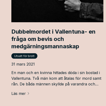
Dubbelmordet i Vallentuna- en
fråga om bevis och
medgärningsmannaskap
Utsatt för brott
31 mars 2021
En man och en kvinna hittades döda i sin bostad i
Vallentuna. Två män kom att åtalas för mord samt
rån. De båda männen skyllde på varandra och
angav olika berättelser om vad som hänt paret.
Läs mer