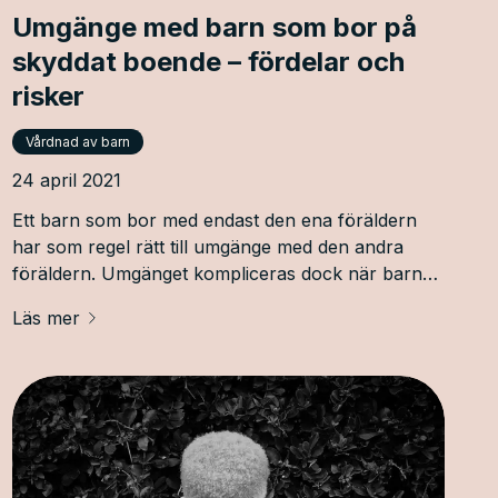
Umgänge med barn som bor på
skyddat boende – fördelar och
risker
Vårdnad av barn
24 april 2021
Ett barn som bor med endast den ena föräldern
har som regel rätt till umgänge med den andra
föräldern. Umgänget kompliceras dock när barnet
och boendeföräldern bor på ett skyddat boende.
Läs mer
Ofta är anledningen till att de bor på skyddat
boende att det har förekommit hot eller liknande
från den andra föräldern. Umgänget försvåras
ytterligare om barnet och boendeföräldern
dessutom har skyddade personuppgifter och
hemlig adress. Vem vad händer med barnets rätt till
umgänge?