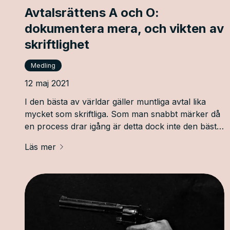
Avtalsrättens A och O:
dokumentera mera, och vikten av
skriftlighet
Medling
12 maj 2021
I den bästa av världar gäller muntliga avtal lika
mycket som skriftliga. Som man snabbt märker då
en process drar igång är detta dock inte den bästa
av världar. De gamla romarna myntade begreppet
Läs mer
”verba volant, scripta manent”; eller, ”ord förflyga
men skrifter består”. Det är mycket svårare att mot
motpartens nekande bevisa att ett muntligt avtal
har ingåtts. Motsatsvis är det mycket svårare att
neka till att ett avtal ingåtts när det finns ett skriftligt
avtal med avtalsparternas underskrifter i behörig
ordning.