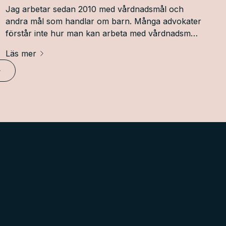
Jag arbetar sedan 2010 med vårdnadsmål och
andra mål som handlar om barn. Många advokater
förstår inte hur man kan arbeta med vårdnadsmål
utifrån att konfliktnivån mellan föräldrarna kan
Läs mer
vara väldigt hög. Mitt måtto är att alltid försöka
hålla konfliktnivån nere så långt det går. Jag
Nästa
hjälper ofta mina klienter att tänka hur man ska
kommunicera med den andre föräldern för att inte
driva på konflikter, eftersom konflikter skadar
barnen och är oerhört påfrestande för
föräldrarna.