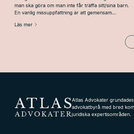
man ska göra om man inte får träffa sitt/sina barn.
En vanlig missuppfattning är att gemensam
vårdnad om ett barn ger föräldrarna en automatisk
Läs mer
rätt att ha barnet/en hos sig i lika stor omfattning.
Så är dock inte fallet.
Atlas Advokater grundades 2
advokatbyrå med bred komp
juridiska expertisområden.
Atlas Advokater