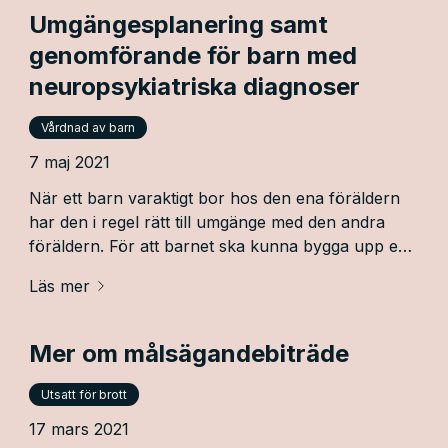
Umgängesplanering samt
genomförande för barn med
neuropsykiatriska diagnoser
Vårdnad av barn
7 maj 2021
När ett barn varaktigt bor hos den ena föräldern
har den i regel rätt till umgänge med den andra
föräldern. För att barnet ska kunna bygga upp en
trygg relation även till den förälder den inte bor
Läs mer
med är det viktigt att umgänget fungerar bra. För
barn med neuropsykiatriska diagnoser, såsom t.ex.
ADHD eller autism, kan ett sådant umgänge dock
Mer om målsägandebiträde
innebära särskilda svårigheter. Många barn med
sådana diagnoser har ett stort behov av
Utsatt för brott
förutsebarhet, struktur och rutiner i sin vardag för
17 mars 2021
att må bra. Umgänget är i första hand till för